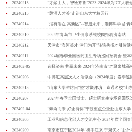
20240215
“才聚山大，智绘齐鲁”2023-2024华为ICT大
20240215
“蓉漂人才荟”走进山东大学校园行
20240214
“淄有淄在.高新区”--智启未来，淄博科学城 
20240210
2024年青岛市卫生健康系统校园招聘济南站
20240212
天津市“海河英才·津门为开”轻骑兵招才引智活
20240211
2024届春季全国医药卫生专场巡回招聘会 暨
202402-05
选择济南 共赢未来 2024年济南市“才聚泉城
20240206
中博汇高层次人才洽谈会（2024年度）春季巡
20240213
“山东大学潍坊日”暨“才聚潍坊—直通名校”山
20240207
2024年春季全国博士、硕士研究生专场巡回双
202402-04
“奔甬而来·好企待你”宁波重点企业赴山东大
20240205
工业和信息化部人才交流中心 2024年度全国
20240209
南京市江宁区2024年“携手江来 宁聚优才”