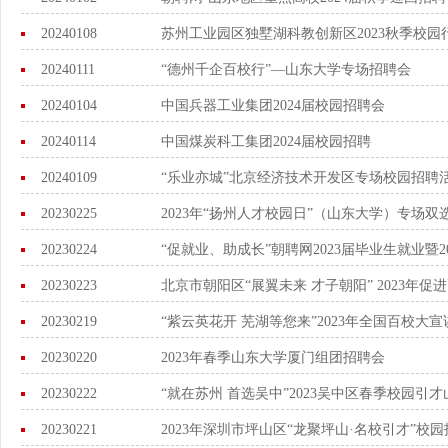
20240108
苏州工业园区独墅湖科教创新区2023秋季校园
20240111
“德州千企百校行”—山东大学专场招聘会
20240104
中国兵器工业集团2024届校园招聘会
20240114
中国煤炭科工集团2024届校园招聘
20240109
“乐业亦城”北京经济技术开发区专场校园招聘
20230225
2023年“扬州人才校园日”（山东大学）专场双
20230224
“促就业、助成长”朝聘网2023届毕业生就业暨
20230223
北京市朝阳区“展翼未来 才子朝阳” 2023年
20230219
“紫云英花开 芜湖等您来”2023年全国百校大
20230220
2023年春季山东大学厦门组团招聘会
20230222
“就在苏州 首选吴中”2023吴中区春季校园引
20230221
2023年深圳市坪山区“龙聚坪山·名校引才”校