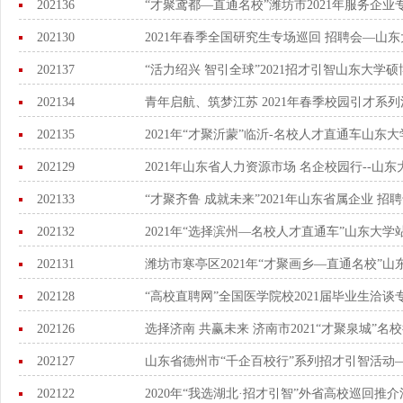
202136
“才聚鸢都—直通名校”潍坊市2021年服务企
202130
2021年春季全国研究生专场巡回 招聘会—山
202137
“活力绍兴 智引全球”2021招才引智山东大学
202134
青年启航、筑梦江苏 2021年春季校园引才系
202135
2021年“才聚沂蒙”临沂-名校人才直通车山东
202129
2021年山东省人力资源市场 名企校园行--山
202133
“才聚齐鲁 成就未来”2021年山东省属企业 
202132
2021年“选择滨州—名校人才直通车”山东大
202131
潍坊市寒亭区2021年“才聚画乡—直通名校”
202128
“高校直聘网”全国医学院校2021届毕业生洽
202126
选择济南 共赢未来 济南市2021“才聚泉城”名
202127
山东省德州市“千企百校行”系列招才引智活动
202122
2020年“我选湖北·招才引智”外省高校巡回推