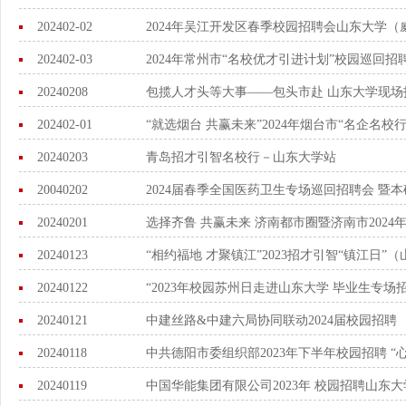
202402-02
2024年吴江开发区春季校园招聘会山东大学（
202402-03
2024年常州市“名校优才引进计划”校园巡回
20240208
包揽人才头等大事——包头市赴 山东大学现场
202402-01
“就选烟台 共赢未来”2024年烟台市“名企名校
20240203
青岛招才引智名校行－山东大学站
20040202
2024届春季全国医药卫生专场巡回招聘会 暨
20240201
选择齐鲁 共赢未来 济南都市圈暨济南市202
20240123
“相约福地 才聚镇江”2023招才引智“镇江日
20240122
“2023年校园苏州日走进山东大学 毕业生专场
20240121
中建丝路&中建六局协同联动2024届校园招聘
20240118
中共德阳市委组织部2023年下半年校园招聘 
20240119
中国华能集团有限公司2023年 校园招聘山东