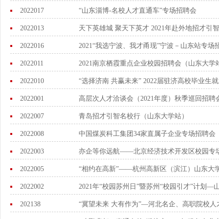
2022017
“山东淄博-名校人才直通车”专场招聘会
2022013
天下英雄城 聚天下英才 2021年赴外地招才引
2022016
2021“我选宁波、我才甬现”宁波－山东站专场
2022011
2021南京栖霞重点企业校园招聘会（山东大学
2022010
“选择济南 共赢未来” 2022届驻济高校毕业
2022001
高层次人才洽谈会（2021年度）秋季巡回招聘
2022007
青岛招才引智名校行（山东大学站）
2022008
中国煤炭科工集团34家直属子企业专场招聘会
2022003
亦企等你远航——北京经济技术开发区校园专
2022005
“相约在高新”——杭州高新区（滨江）山东大
2022002
2021年“校园苏州日”暨苏州“校园引才”计划
202138
“冀望未来 大有作为”—河北名企、高职院校