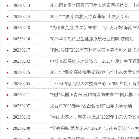
20230213
2023届春季全国医药卫生专场巡回招聘会—山
20230214
2023年“淄博-名校人才直通车”山东大学站
20230218
“共建自贸港 共享新未来”—“百场万岗”海南省
20230216
2023年青岛市卫生健康系统校园招聘 济南站
20230217
“感知吴江”2023年苏州市吴江区春季引才暨“
20230202
中博会高层次人才洽谈会（2023年度）春季巡
20230215
2023年“民企高校携手促就业行动”山东大学专
20230205
工业和信息化部人才交流中心（2023年度）春
20230211
“筑梦兵器正青春 踔厉奋发向未来”中国兵器
20230207
烟台市2023春季“名企名校行”山东大学专场
20230212
“寻山大英才，聚美丽盐城”2023年山东大学
20230208
“青春启航·逐梦未来” 2023年江苏省高校毕