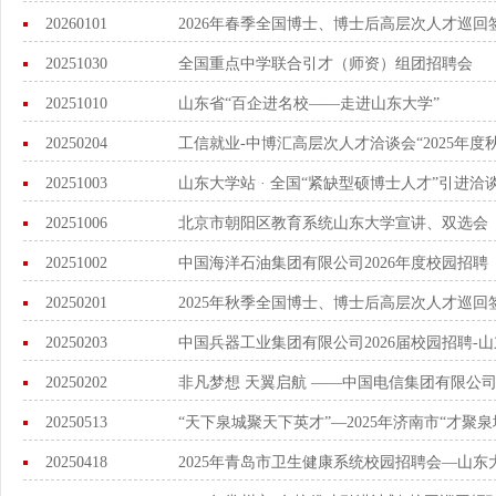
20260101
2026年春季全国博士、博士后高层次人才巡
20251030
全国重点中学联合引才（师资）组团招聘会
20251010
山东省“百企进名校——走进山东大学”
20250204
工信就业-中博汇高层次人才洽谈会“2025年
20251003
山东大学站 · 全国“紧缺型硕博士人才”引进洽
20251006
北京市朝阳区教育系统山东大学宣讲、双选会
20251002
中国海洋石油集团有限公司2026年度校园招聘
20250201
2025年秋季全国博士、博士后高层次人才巡
20250203
中国兵器工业集团有限公司2026届校园招聘-
20250202
非凡梦想 天翼启航 ——中国电信集团有限公司
20250513
“天下泉城聚天下英才”—2025年济南市“才
20250418
2025年青岛市卫生健康系统校园招聘会—山东