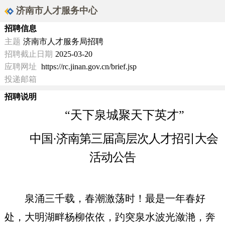
济南市人才服务中心
招聘信息
主题
济南市人才服务局招聘
招聘截止日期
2025-03-20
应聘网址
https://rc.jinan.gov.cn/brief.jsp
投递邮箱
招聘说明
“
天下泉城聚天下英才
”
中国
·
济南
第三届
高层次人才招引大会
活动公告
泉涌三千载，春潮激荡时！最是一年春好
处，大明湖畔杨柳依依，趵突泉水波光潋滟，奔